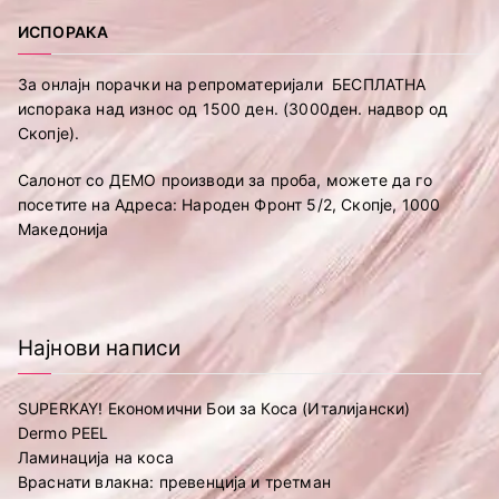
ИСПОРАКА
За онлајн порачки на репроматеријали БЕСПЛАТНА
испорака над износ од 1500 ден. (3000ден. надвор од
Скопје).
Салонот со ДЕМО производи за проба, можете да го
посетите на Адреса: Народен Фронт 5/2, Скопје, 1000
Македонија
Најнови написи
SUPERKAY! Економични Бои за Коса (Италијански)
Dermo PEEL
Ламинација на коса
Враснати влакна: превенција и третман