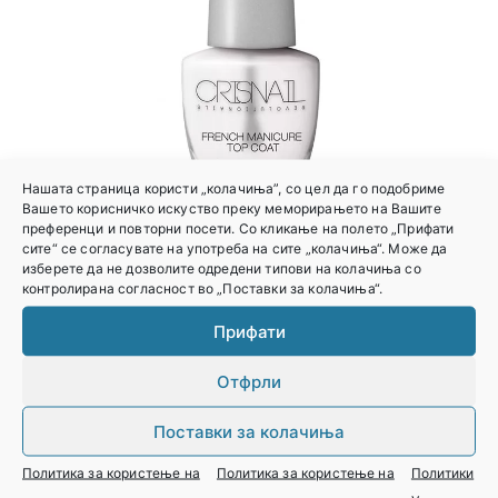
Нашата страница користи „колачиња”, со цел да го подобриме
Вашето корисничко искуство преку меморирањето на Вашите
преференци и повторни посети. Со кликање на полето „Прифати
сите“ се согласувате на употреба на сите „колачиња“. Може да
изберете да не дозволите одредени типови на колачиња со
контролирана согласност во „Поставки за колачиња“.
ЛАК ЗА НЕУТРАЛИЗАЦИЈА НА ЖОЛТИЛО
Прифати
CRISNAIL 14МЛ
Отфрли
Најави се за
цена
Поставки за колачиња
Политика за користење на
Политика за користење на
Политики