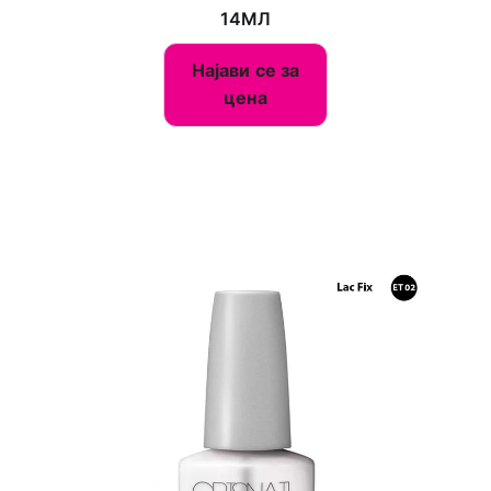
14МЛ
Најави се за
цена