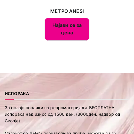
МЕТРО ANESI
Најави се за
цена
ИСПОРАКА
За онлајн порачки на репроматеријали БЕСПЛАТНА
испорака над износ од 1500 ден. (3000ден. надвор од
Скопје).
Салонот со ДЕМО производи за проба, можете да го