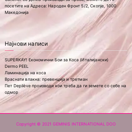
посетите на Адреса: Народен Фронт 5/2, Скопје, 1000
Македонија
Најнови написи
SUPERKAY! Економични Бои за Коса (Италијански)
Dermo PEEL
Ламинација на коса
Враснати влакна: превенција и третман
Пет Depilève производи кои треба да ги земете со себе на
одмор
Copyright © 2021
GEMINIS INTERNATIONAL DOO