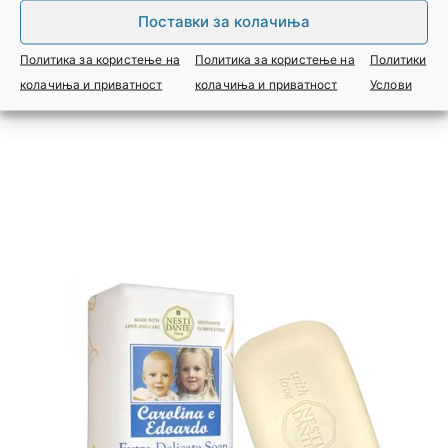
САПУН БЕЛ ТИГАР (СО АФРОДИЗИЈАК) NESTI
Поставки за колачиња
DANTE 250ГР
Политика за користење на
Политика за користење на
Политики
Најави се за цена
колачиња и приватност
колачиња и приватност
Услови