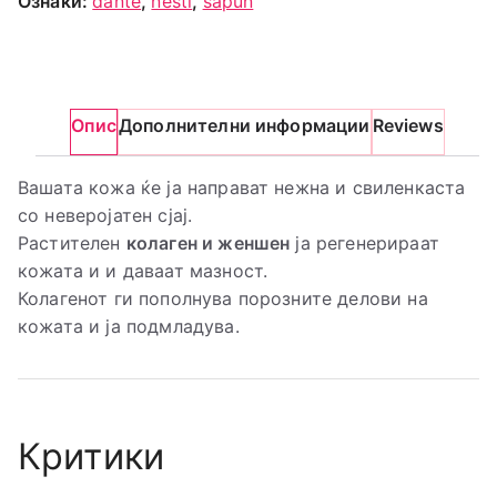
Ознаки:
dante
,
nesti
,
sapun
Опис
Дополнителни информации
Reviews
Вашата кожа ќе ја направат нежна и свиленкаста
со неверојатен сјај.
Растителен
колаген и женшен
ја регенерираат
кожата и и даваат мазност.
Колагенот ги пополнува порозните делови на
кожата и ја подмладува.
Критики