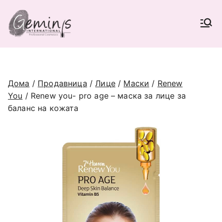
Skip
to
Geminis International |
content
Најголема Е-продавница за
професионална козметика во
Beauty Supplies
Македонија (опрема и материјали
за фризери и козметичари),
наменета само за регистрирани
Дома
/
Продавница
/
Лице
/
Маски
/
Renew
соработници.
You
/ Renew you- pro age – маска за лице за
баланс на кожата