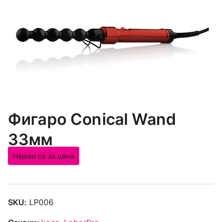
Фигаро Conical Wand
33мм
Најави се за цена
SKU:
LP006