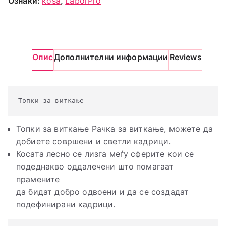
Ознаки:
kosa
,
LaborPro
Опис
Дополнителни информации
Reviews
Топки за виткање Рачка за виткање, можете да
добиете совршени и светли кадрици.
Косата лесно се лизга меѓу сферите кои се
подеднакво оддалечени што помагаат
прамените
да бидат добро одвоени и да се создадат
подефинирани кадрици.