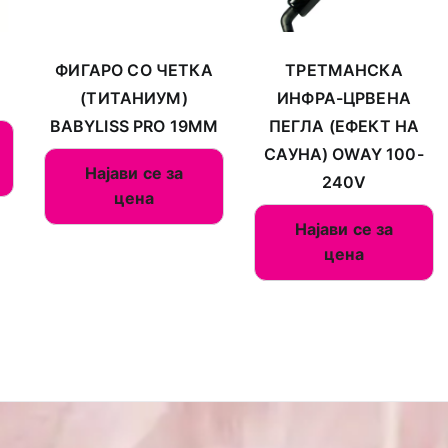
ФИГАРО СО ЧЕТКА
ТРЕТМАНСКА
(ТИТАНИУМ)
ИНФРА-ЦРВЕНА
BABYLISS PRO 19ММ
ПЕГЛА (ЕФЕКТ НА
САУНА) OWAY 100-
Најави се за
240V
цена
Најави се за
цена