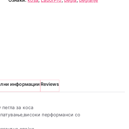
Ознаки:
kosa
,
LaborPro
,
pegla
,
peglanje
елни информации
Reviews
пегла за коса
а патување,високи перформанси со