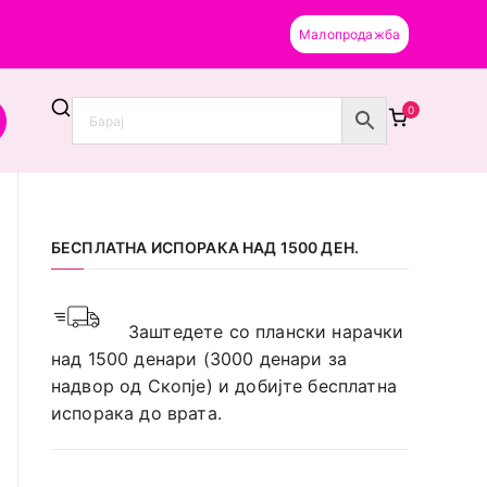
Малопродажба
0
 за фризери и козметичари), наменета само за
БЕСПЛАТНА ИСПОРАКА НАД 1500 ДЕН.
Заштедете со плански нарачки
над 1500 денари (3000 денари за
надвор од Скопје) и добијте бесплатна
испорака до врата.