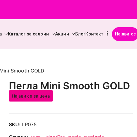
а
Каталог за салони
Акции
Блог
Контакт
Најави се
Beauty Supplies
рофесионална козметика во Македонија (опрема и материјали
 Mini Smooth GOLD
Пегла Mini Smooth GOLD
Најави се за цена
SKU:
LP075