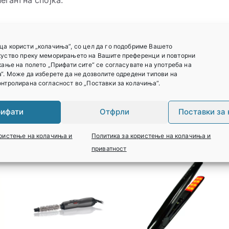
егантна спојка.
ца користи „колачиња”, со цел да го подобриме Вашето
куство преку меморирањето на Вашите преференци и повторни
C –
кање на полето „Прифати сите“ се согласувате на употреба на
“. Може да изберете да не дозволите одредени типови на
нтролирана согласност во „Поставки за колачиња“.
ифати
Отфрли
Поставки за
ористење на колачиња и
Политика за користење на колачиња и
приватност