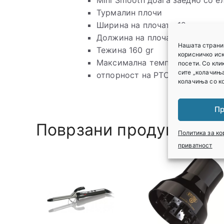
Mini Smooth доаѓа заедно со ел
Турмалин плочи
Ширина на плочата 12mm
Должина на плочата 150mm
Нашата страни
Тежина 160 gr
корисничко ис
Максимална температура 200°
посети. Со кли
сите „колачиња
отпорност на PTC
колачиња со ко
Пр
Поврзани продукти
Политика за к
приватност