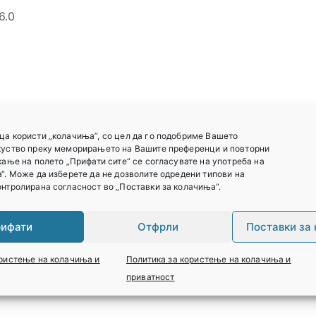
6.0
ца користи „колачиња”, со цел да го подобриме Вашето
куство преку меморирањето на Вашите преференци и повторни
кање на полето „Прифати сите“ се согласувате на употреба на
“. Може да изберете да не дозволите одредени типови на
нтролирана согласност во „Поставки за колачиња“.
ифати
Отфрли
Поставки за
 продукт може да остават коментар.
ористење на колачиња и
Политика за користење на колачиња и
приватност