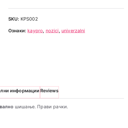
SKU:
KPS002
Ознаки:
kaypro
,
nozici
,
univerzalni
елни информации
Reviews
вално
шишање. Прави рачки.