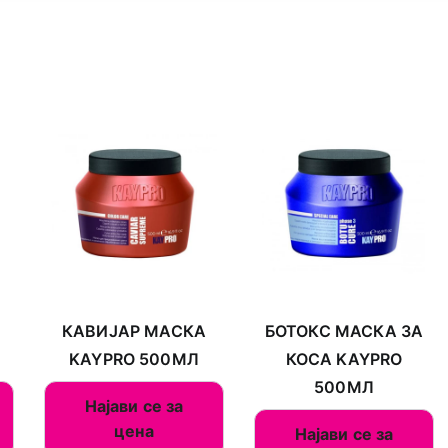
КАВИЈАР МАСКА
БОТОКС МАСКА ЗА
KAYPRO 500МЛ
КОСА KAYPRO
500МЛ
Најави се за
цена
Најави се за