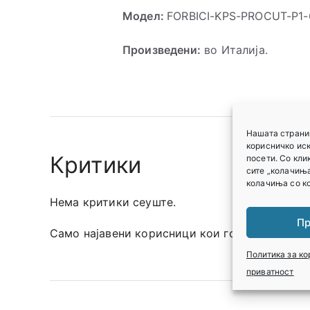
Модел:
FORBICI-KPS-PROCUT-P1-
Произведени:
во Италија.
Нашата страни
корисничко ис
Критики
посети. Со кли
сите „колачиња
колачиња со ко
Нема критики сеуште.
Пр
Само најавени корисници кои го купиле овој
Политика за к
приватност