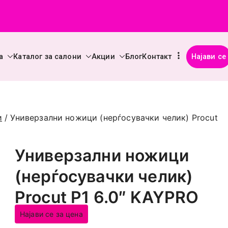
а
Каталог за салони
Акции
Блог
Контакт
Најави се
Beauty Supplies
рофесионална козметика во Македонија (опрема и материјали
и
/ Универзални ножици (нерѓосувачки челик) Procut
Универзални ножици
(нерѓосувачки челик)
Procut P1 6.0″ KAYPRO
Најави се за цена