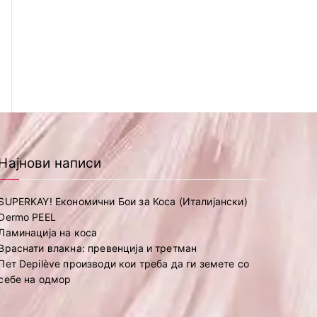
Најнови написи
SUPERKAY! Економични Бои за Коса (Италијански)
Dermo PEEL
Ламинација на коса
Враснати влакна: превенција и третман
Пет Depilève производи кои треба да ги земете со
себе на одмор