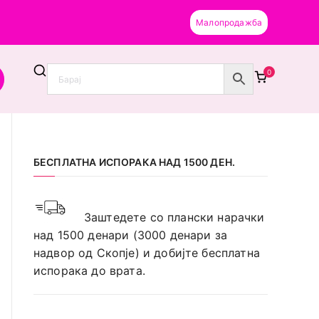
Малопродажба
0
 за фризери и козметичари), наменета само за
БЕСПЛАТНА ИСПОРАКА НАД 1500 ДЕН.
Заштедете со плански нарачки
над 1500 денари (3000 денари за
надвор од Скопје) и добијте бесплатна
испорака до врата.