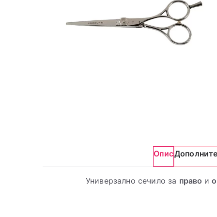
Опис
Дополнит
Универзално сечило за
право
и
о