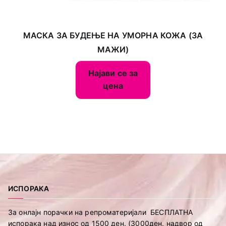
МАСКА ЗА БУДЕЊЕ НА УМОРНА КОЖА (ЗА
МАЖИ)
Најави се за
цена
ИСПОРАКА
За онлајн порачки на репроматеријали БЕСПЛАТНА
испорака над износ од 1500 ден. (3000ден. надвор од