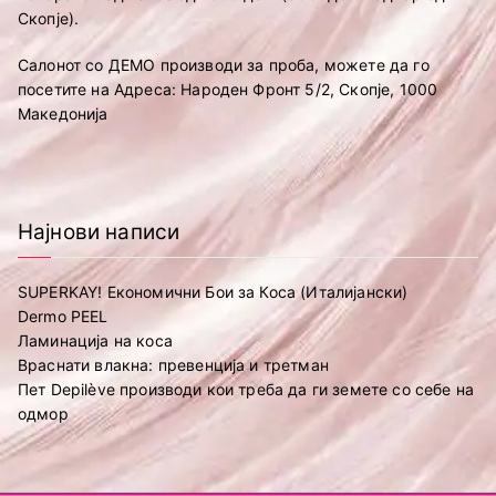
Скопје).
Салонот со ДЕМО производи за проба, можете да го
посетите на Адреса: Народен Фронт 5/2, Скопје, 1000
Македонија
Најнови написи
SUPERKAY! Економични Бои за Коса (Италијански)
Dermo PEEL
Ламинација на коса
Враснати влакна: превенција и третман
Пет Depilève производи кои треба да ги земете со себе на
одмор