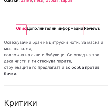
Ознаки:
dante
,
nesti
,
ovosni
,
sapun
Опис
Дополнителни информации
Reviews
Освежувачки бран на цитрусни ноти. За масна и
мешана кожа,
подложна на акни и бубулици. Со оглед на тоа
дека чисти и
ги стеснува порите
,
стручњаците го предлагаат и
во борба против
брчки
.
Критики