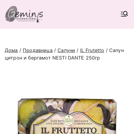
Skip
to
Geminis International |
content
Најголема Е-продавница за
професионална козметика во
Beauty Supplies
Македонија (опрема и материјали
за фризери и козметичари),
наменета само за регистрирани
Дома
/
Продавница
/
Сапуни
/
IL Frutetto
/ Сапун
соработници.
цитрон и бергамот NESTI DANTE 250гр