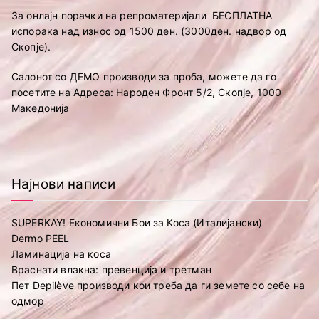
За онлајн порачки на репроматеријали БЕСПЛАТНА
испорака над износ од 1500 ден. (3000ден. надвор од
Скопје).
Салонот со ДЕМО производи за проба, можете да го
посетите на Адреса: Народен Фронт 5/2, Скопје, 1000
Македонија
Најнови написи
SUPERKAY! Економични Бои за Коса (Италијански)
Dermo PEEL
Ламинација на коса
Враснати влакна: превенција и третман
Пет Depilève производи кои треба да ги земете со себе на
одмор