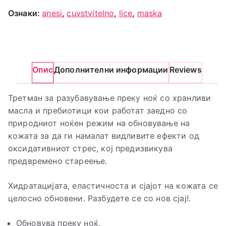
Ознаки:
anesi
,
cuvstvitelno
,
lice
,
maska
Опис
Дополнителни информации
Reviews
Третман за разубавување преку ноќ со хранливи
масла и пребиотици кои работат заедно со
природниот ноќен режим на обновување на
кожата за да ги намалат видливите ефекти од
оксидативниот стрес, кој предизвикува
предвремено стареење.
Хидратацијата, еластичноста и сјајот на кожата се
целосно обновени. Разбудете се со нов сјај!.
Обновува преку ноќ.