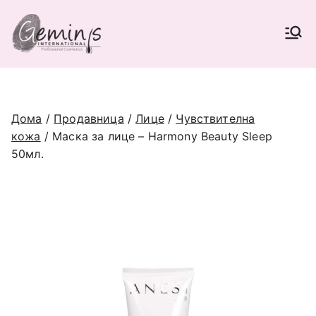
Skip
to
Geminis International |
content
Најголема Е-продавница за
професионална козметика во
Beauty Supplies
Македонија (опрема и материјали
за фризери и козметичари),
наменета само за регистрирани
Дома
/
Продавница
/
Лице
/
Чувствителна
соработници.
кожа
/ Маска за лице – Harmony Beauty Sleep
50мл.