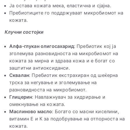
Ја остава кожата мека, еластична и сјајна.
Пребиотиците го поддржуваат микробиомот на
кожата.
Клучни состојки
Алфа-глукан олигосахарид
: Пребиотик кој ја
зголемува разновидноста на микробиомот на
кожата за мирна и здрава кожа и е богат со
заштитни антиоксиданси.
Сквалан
: Пребиотик екстрахиран од шеќерна
трска за негување и зголемување на
разновидноста на микробиомот.
Глицерин
: Навлажнувач за хидрирање и
омекнување на кожата.
Маслиново масло
: Богато со масни киселини,
витамин Е и К за подобрување на отпорноста на
кожата.