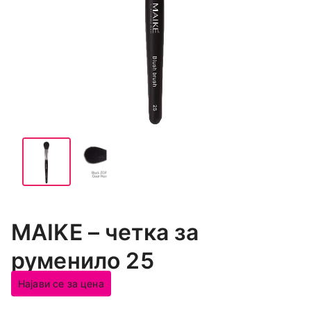
MAIKE – четка за
руменило 25
Најави се за цена