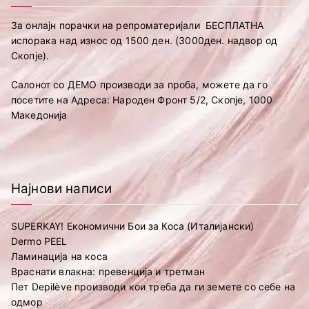
За онлајн порачки на репроматеријали БЕСПЛАТНА
испорака над износ од 1500 ден. (3000ден. надвор од
Скопје).
Салонот со ДЕМО производи за проба, можете да го
посетите на Адреса: Народен Фронт 5/2, Скопје, 1000
Македонија
Најнови написи
SUPERKAY! Економични Бои за Коса (Италијански)
Dermo PEEL
Ламинација на коса
Враснати влакна: превенција и третман
Пет Depilève производи кои треба да ги земете со себе на
одмор