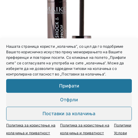
Нашата страница користи „колачиња”, со цел да го подобриме
Вашето корисничко искуство преку меморирањето на Вашите
преференци и повторни посети. Со кликање на полето „Прифати
сите“ се согласувате на употреба на сите „колачиња“. Може да
изберете да не дозволите одредени типови на колачиња со
контролирана согласност во „Поставки за колачиња“.
Прифати
MAIKE – МАСКАРА VOLUME SHOCK WATERPROOF
Отфрли
Најави се за цена
Поставки за колачиња
Политика за користење на
Политика за користење на
Политики
колачиња и приватност
колачиња и приватност
Услови