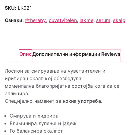
SKU:
LK021
Ознаки:
#therapy
,
cuvstvitelen
,
lakme
,
serum
,
skalp
Опис
Дополнителни информации
Reviews
Лосион за смирување на чувствителен и
иритиран скалп кој обезбедува
моментална благопријатна состојба кога ќе се
аплицира.
Специјално наменет за
ноќна употреба
.
Смирува и хидрира
Елиминира лупење и јадеж
Го балансира скалпот