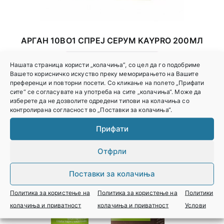
АРГАН 10ВО1 СПРЕЈ СЕРУМ KAYPRO 200МЛ
Најави се за цена
Нашата страница користи „колачиња”, со цел да го подобриме
Вашето корисничко искуство преку меморирањето на Вашите
преференци и повторни посети. Со кликање на полето „Прифати
сите“ се согласувате на употреба на сите „колачиња“. Може да
изберете да не дозволите одредени типови на колачиња со
контролирана согласност во „Поставки за колачиња“.
Прифати
Отфрли
Поставки за колачиња
Политика за користење на
Политика за користење на
Политики
колачиња и приватност
колачиња и приватност
Услови