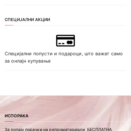
СПЕЦИЈАЛНИ АКЦИИ
Специјални попусти и подароци, што важат само
за онлајн купување
ИСПОРАКА
За онлајн порачки на репроматеријали БЕСПЛАТНА