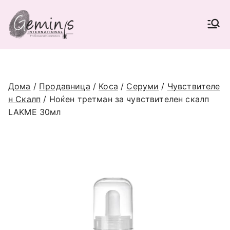
Skip
to
Geminis International |
content
Најголема Е-продавница за
професионална козметика во
Beauty Supplies
Македонија (опрема и материјали
за фризери и козметичари),
наменета само за регистрирани
Дома
/
Продавница
/
Коса
/
Серуми
/
Чувствителе
соработници.
н Скалп
/ Ноќен третман за чувствителен скалп
LAKME 30мл