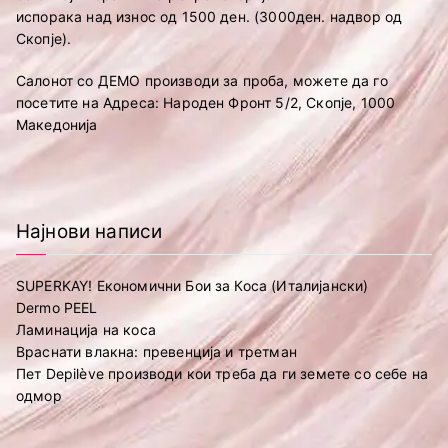
испорака над износ од 1500 ден. (3000ден. надвор од
Скопје).
Салонот со ДЕМО производи за проба, можете да го
посетите на Адреса: Народен Фронт 5/2, Скопје, 1000
Македонија
Најнови написи
SUPERKAY! Економични Бои за Коса (Италијански)
Dermo PEEL
Ламинација на коса
Враснати влакна: превенција и третман
Пет Depilève производи кои треба да ги земете со себе на
одмор