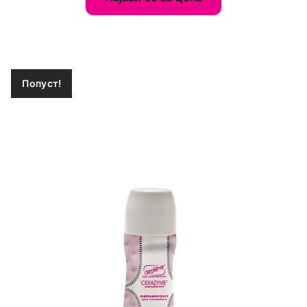
Попуст!