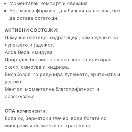
Моментален комфорт и свежина
Без-масна формула, длабински навлегува, без
да остава остатоци.
АКТИВНИ СОСТОЈКИ:
Памучни пептиди: хидратација, намалување на
лупењето и јадежот.
Алое Вера: смирува.
Природен бетаин: целосна нега за иритиран
скалп, смирува и хидрира.
Бисаболол: го редуцира лупењето, еритемата и
јадежот.
Ментол: моментална благопријатност и
освежување
СПА компоненти:
Вода од Зерматски глечер: вода богата со
минерали и елементи во трагови со