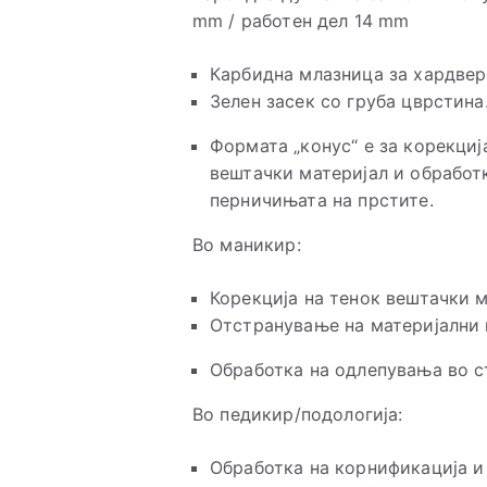
mm / работен дел 14 mm
Карбидна млазница за хардвер
Зелен засек со груба цврстина
Формата „конус“ е за корекциј
вештачки материјал и обработк
перничињата на прстите.
Во маникир:
Корекција на тенок вештачки м
Отстранување на материјални
Обработка на одлепувања во с
Во педикир/подологија:
Обработка на корнификација и