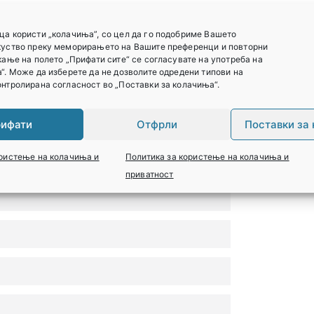
 видови стерилизација и дезинфекција.
ца користи „колачиња”, со цел да го подобриме Вашето
куство преку меморирањето на Вашите преференци и повторни
кање на полето „Прифати сите“ се согласувате на употреба на
“. Може да изберете да не дозволите одредени типови на
нтролирана согласност во „Поставки за колачиња“.
ифати
Отфрли
Поставки за
ористење на колачиња и
Политика за користење на колачиња и
приватност