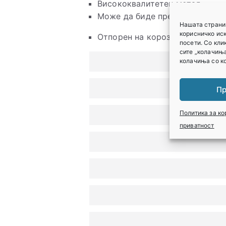
Висококвалитетен метал.
Може да биде предмет на сите
Нашата страни
корисничко ис
Отпорен на корозија.
посети. Со кли
сите „колачиња
колачиња со ко
Пр
Политика за к
приватност