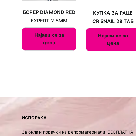
БОРЕР DIAMOND RED
КУПКА ЗА РАЦЕ
EXPERT 2.5MM
CRISNAIL 28 ТАБ
Најави се за
Најави се за
цена
цена
ИСПОРАКА
За онлајн порачки на репроматеријали БЕСПЛАТНА