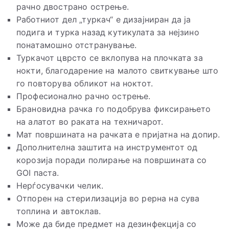
рачно двострано острење.
Работниот дел „туркач“ е дизајниран да ја
подига и турка назад кутикулата за нејзино
понатамошно отстранување.
Туркачот цврсто се вклопува на плочката за
нокти, благодарение на малото свиткување што
го повторува обликот на ноктот.
Професионално рачно острење.
Брановидна рачка го подобрува фиксирањето
на алатот во раката на техничарот.
Мат површината на рачката е пријатна на допир.
Дополнителна заштита на инструментот од
корозија поради полирање на површината со
GOI паста.
Нерѓосувачки челик.
Отпорен на стерилизација во рерна на сува
топлина и автоклав.
Може да биде предмет на дезинфекција со