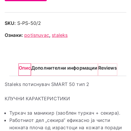
SKU:
S-PS-50/2
Ознаки:
potisnuvac
,
staleks
Опис
Дополнителни информации
Reviews
Staleks потиснувач SMART 50 тип 2
КЛУЧНИ КАРАКТЕРИСТИКИ
Туркач за маникир (заоблен туркач + секира).
Работниот дел „секира“ ефикасно ја чисти
нокната плоча од израстоци на кожата поради