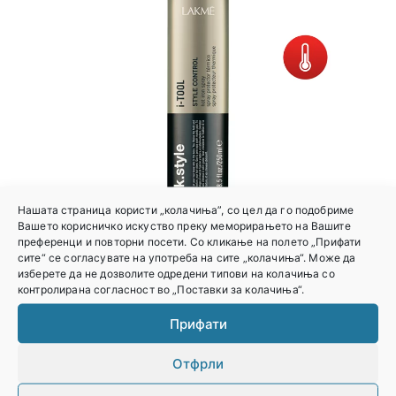
Нашата страница користи „колачиња”, со цел да го подобриме
Вашето корисничко искуство преку меморирањето на Вашите
преференци и повторни посети. Со кликање на полето „Прифати
сите“ се согласувате на употреба на сите „колачиња“. Може да
СПРЕЈ ЗА ЗАШТИТА ОД ТОПЛИНА (ФЕН/ФИГАРО/
изберете да не дозволите одредени типови на колачиња со
контролирана согласност во „Поставки за колачиња“.
ПЕГЛА) LAKME 250МЛ
Прифати
Најави се за
цена
Отфрли