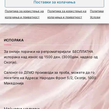
Поставки за колачиња
Политика за користење на
Политика за користење на
Политики
колачиња и приватност
колачиња и приватност
Услови
ИСПОРАКА
За онлајн порачки на репроматеријали БЕСПЛАТНА
испорака над износ од 1500 ден. (3000ден. надвор од
Скопје).
Салонот со ДЕМО производи за проба, можете да го
посетите на Адреса: Народен Фронт 5/2, Скопје, 1000
Македонија